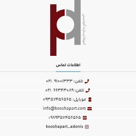
اطلاعات تماس
تلفن: 91001333-021
تلفن: 66343089-021
موبایل: 09357456565
info@kooshapart.com
989357456565+
kooshapart_adonis