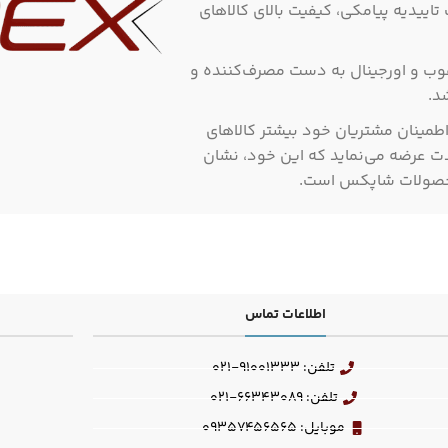
اییدیه پیامکی، کیفیت بالای کالاهای
وب و اورجینال به دست مصرف‌کننده و
د.
مینان مشتریان خود بیشتر کالاهای
دت عرضه می‌نماید که این خود، نشان
 محصولات شاپکس است.
اطلاعات تماس
تلفن: 91001333-021
تلفن: 66343089-021
موبایل: 09357456565